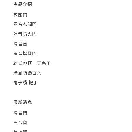
產品介紹
玄關門
隔音玄關門
隔音防火門
隔音窗
隔音摺疊門
乾式包框一天完工
綠風防颱百葉
電子鎖.把手
最新消息
隔音門
隔音窗
氣密門