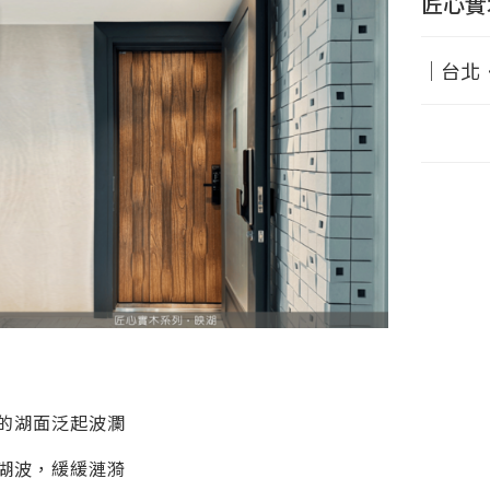
匠心實
｜台北
的湖面泛起波瀾
湖波，緩緩漣漪