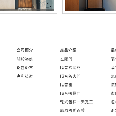
公司簡介
產品介紹
最
關於裕盛
玄關門
隔
裕盛沿革
隔音玄關門
隔
專利技術
隔音防火門
氣
隔音窗
氣
隔音摺疊門
玄
乾式包框一天完工
包
綠風防颱百葉
別