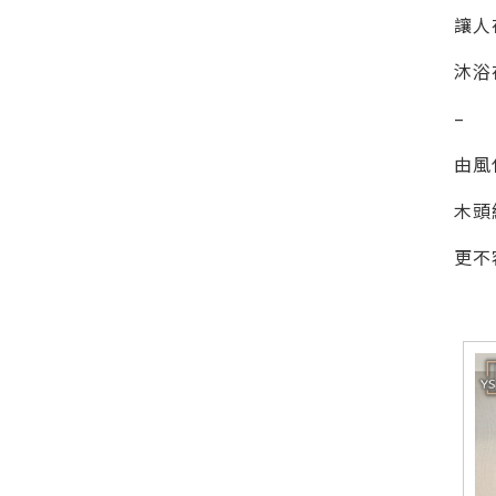
讓人
沐浴
–
由風
木頭
更不