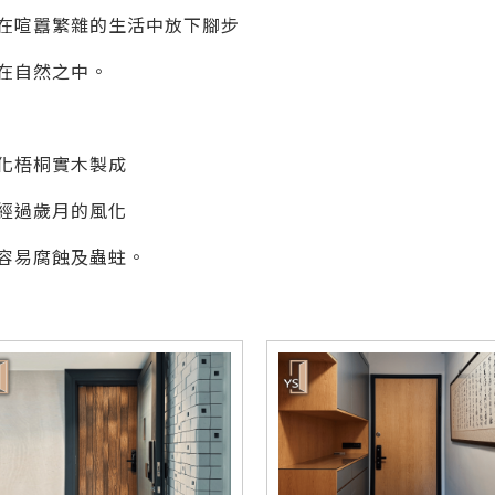
在喧囂繁雜的生活中放下腳步
在自然之中。
化梧桐實木製成
經過歲月的風化
容易腐蝕及蟲蛀。