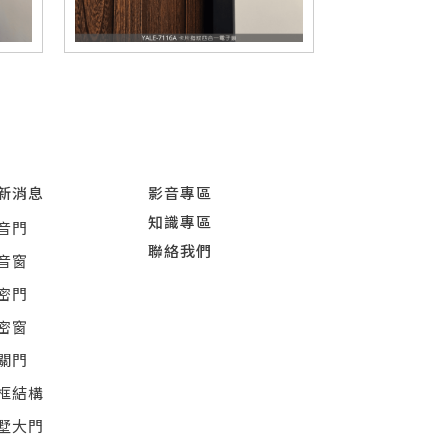
新消息
影音專區
知識專區
音門
聯絡我們
音窗
密門
密窗
關門
框結構
墅大門