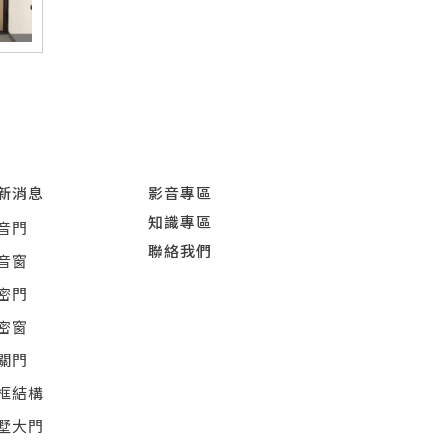
新消息
影音專區
知識專區
音門
聯絡我們
音窗
密門
密窗
關門
框結構
墅大門