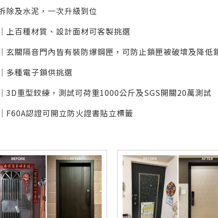
拆除及水泥，一次升級到位
｜上百種材質、設計面材可客製挑選
｜玄關隔音門內皆有裝防爆鋼匣，可防止鎖匣被破壞及降低
｜多種電子鎖供挑選
｜3D重型鉸練，測試可荷重1000公斤及SGS開關20萬測試
｜F60A認證可開立防火證書貼立標籤