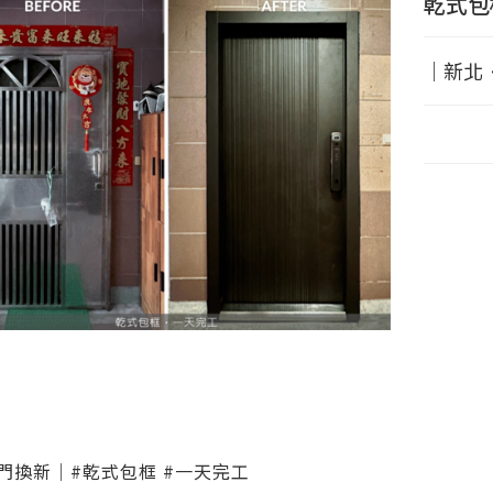
乾式包
｜新北
門換新｜#乾式包框 #一天完工