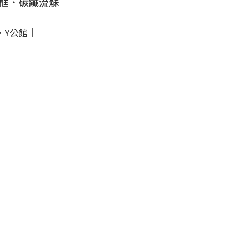
框．碳纖流蘇
．Y公館｜