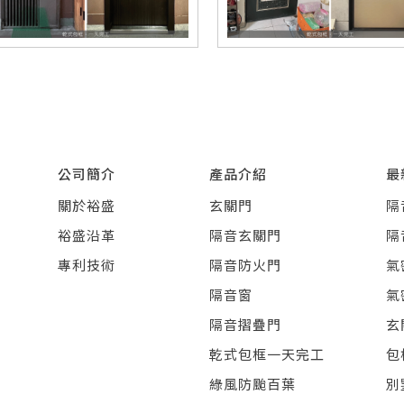
公司簡介
產品介紹
最
關於裕盛
玄關門
隔
裕盛沿革
隔音玄關門
隔
專利技術
隔音防火門
氣
隔音窗
氣
隔音摺疊門
玄
乾式包框一天完工
包
綠風防颱百葉
別