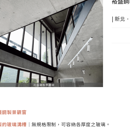
裕盛鋼
| 新北．
盛鋼製景觀窗
製的玻璃溝槽
｜無規格限制，可容納各厚度之玻璃。