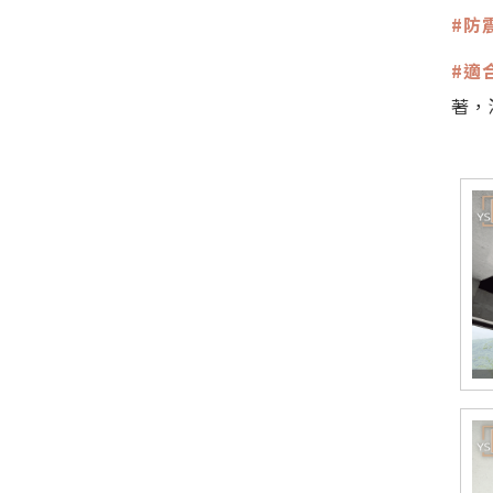
#防
#適
著，