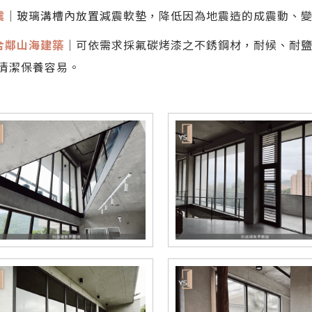
震
｜玻璃溝槽內放置減震軟墊，降低因為地震造的成震動、
合鄰山海建築
｜可依需求採氟碳烤漆之不銹鋼材，耐候、耐鹽
清潔保養容易。