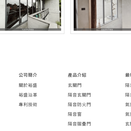
公司簡介
產品介紹
最
關於裕盛
玄關門
隔
裕盛沿革
隔音玄關門
隔
專利技術
隔音防火門
氣
隔音窗
氣
隔音摺疊門
玄