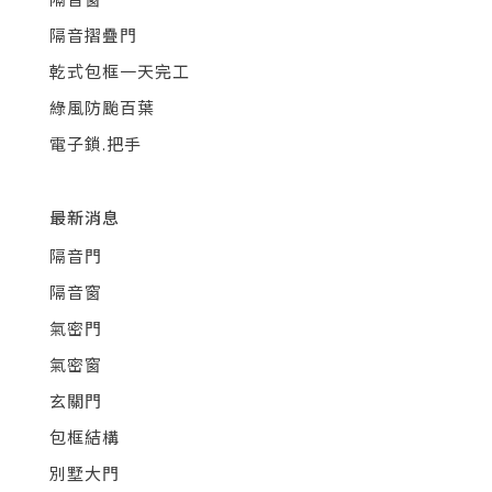
隔音摺疊門
乾式包框一天完工
綠風防颱百葉
電子鎖.把手
最新消息
隔音門
隔音窗
氣密門
氣密窗
玄關門
包框結構
別墅大門