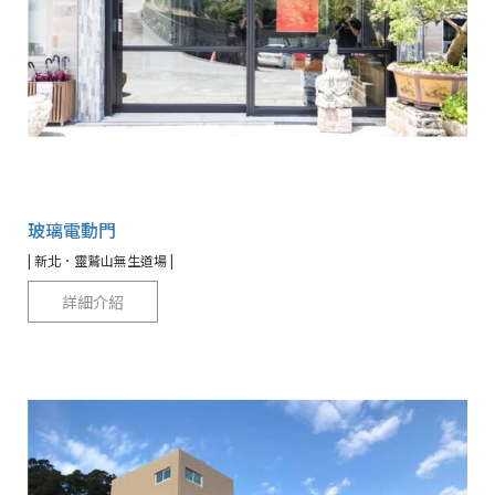
玻璃電動門
| 新北．靈鷲山無生道場 |
詳細介紹