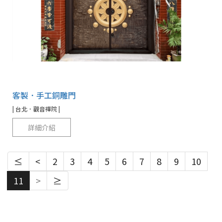
客製．手工銅雕門
| 台北．觀音禪院 |
詳細介紹
≤
<
2
3
4
5
6
7
8
9
10
11
>
≥