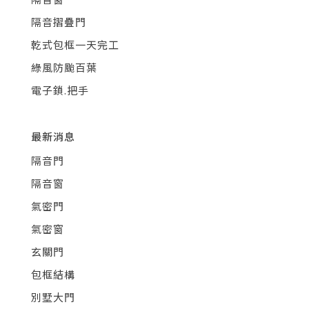
隔音摺疊門
乾式包框一天完工
綠風防颱百葉
電子鎖.把手
最新消息
隔音門
隔音窗
氣密門
氣密窗
玄關門
包框結構
別墅大門