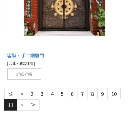
客製．手工銅雕門
| 台北．觀音禪院 |
詳細介紹
≤
<
2
3
4
5
6
7
8
9
10
11
>
≥