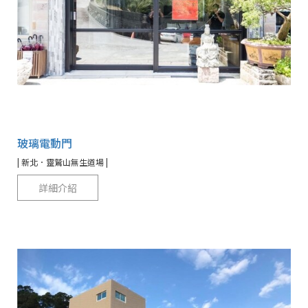
玻璃電動門
| 新北．靈鷲山無生道場 |
詳細介紹