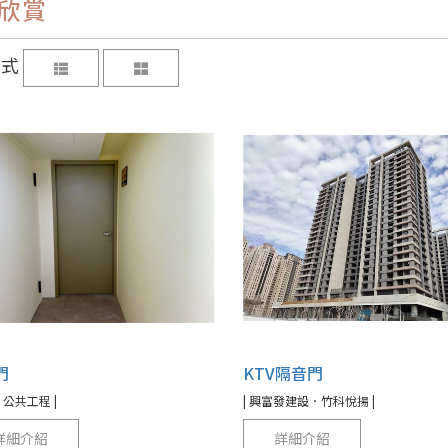
欣賞
方式
門
KTV隔音門
．公共工程 |
| 興富發建設．竹科悅揚 |
詳細介紹
詳細介紹