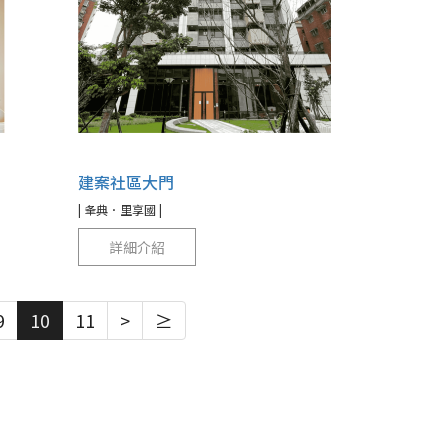
建案社區大門
| 夆典．里享國 |
詳細介紹
9
10
11
>
≥