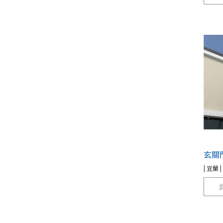
玄關
| 宜蘭 |