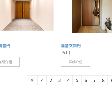
隔音門
隔音玄關門
| 台北 |
詳細介紹
詳細介紹
≤
<
2
3
4
5
6
7
8