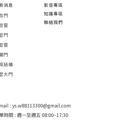
新消息
影音專區
知識專區
音門
聯絡我們
音窗
密門
密窗
關門
框結構
墅大門
mail : ys.w88113300@gmail.com
業時間 : 週一至週五 08:00~17:30