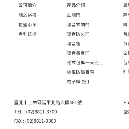
公司簡介
產品介紹
最
關於裕盛
玄關門
隔
裕盛沿革
隔音玄關門
隔
專利技術
隔音防火門
氣
隔音窗
氣
隔音摺疊門
玄
乾式包框一天完工
包
綠風防颱百葉
別
電子鎖.把手
臺北市士林區延平北路六段481號
E-
TEL : (02)8811-3300
營
FAX : (02)8811-3889