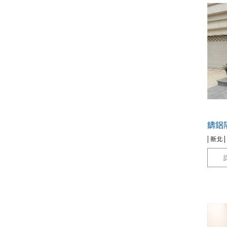
鑄鋁
| 新北 |