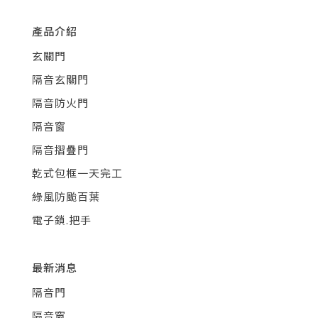
產品介紹
玄關門
隔音玄關門
隔音防火門
隔音窗
隔音摺疊門
乾式包框一天完工
綠風防颱百葉
電子鎖.把手
最新消息
隔音門
隔音窗