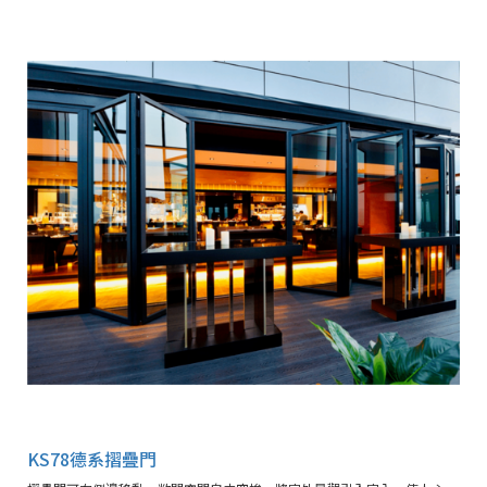
KS78德系摺疊門