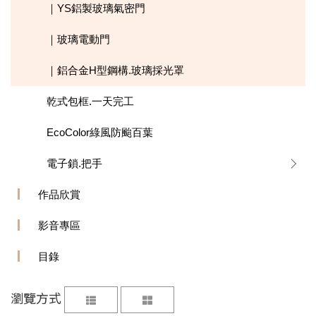
｜YS鋁製玻璃氣密門
｜玻璃電動門
｜鋁合金H型鋼構.玻璃採光罩
乾式包框.一天完工
EcoColor綠風防颱百葉
電子鎖.把手
作品欣賞
影音專區
目錄
瀏覽方式