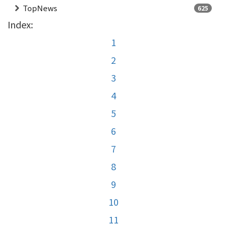
TopNews
625
Index:
1
2
3
4
5
6
7
8
9
10
11