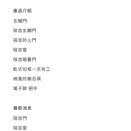
產品介紹
玄關門
隔音玄關門
隔音防火門
隔音窗
隔音摺疊門
乾式包框一天完工
綠風防颱百葉
電子鎖.把手
最新消息
隔音門
隔音窗