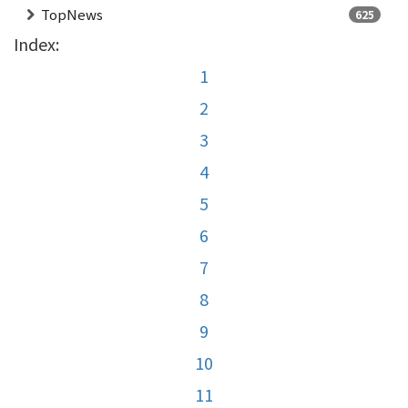
TopNews
625
Index:
1
2
3
4
5
6
7
8
9
10
11