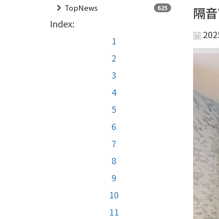
TopNews
625
隔音
Index:
202
1
2
3
4
5
6
7
8
9
10
11