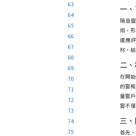
63
一、
64
隔音
65
用，形
66
還應
67
材，結
68
二、
69
在開始
70
的窗框
71
量窗戶
72
窗不僅
73
三、
74
75
首先，