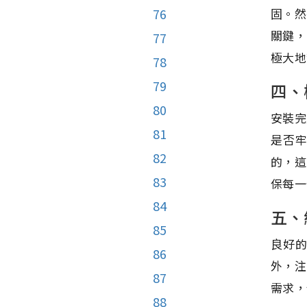
固。然
76
關鍵，
77
極大地
78
79
四、
80
安裝完
81
是否
82
的，這
83
保每一
84
五、
85
良好
86
外，注
87
需求，
88