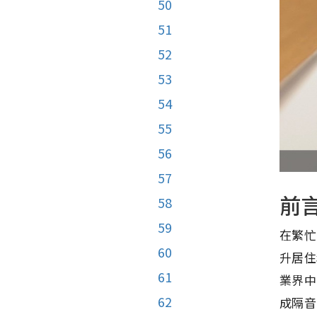
50
51
52
53
54
55
56
57
前
58
59
在繁忙
60
升居住
61
業界中
62
成隔音