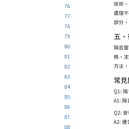
技術，
76
處理不
77
部分。
78
五、
79
80
隔音窗
81
務，定
方法，
82
83
常見
84
Q1:
85
A1:
86
Q2:
87
A2:
88