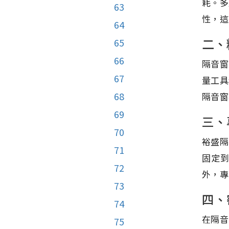
耗。多
63
性，這
64
二、
65
66
隔音窗
67
量工具
68
隔音窗
69
三、
70
裕盛隔
71
固定
72
外，專
73
四、
74
在隔音
75