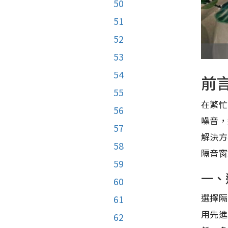
50
51
52
53
54
前
55
在繁忙
56
噪音，
57
解決方
58
隔音窗
59
一、
60
選擇隔
61
用先進
62