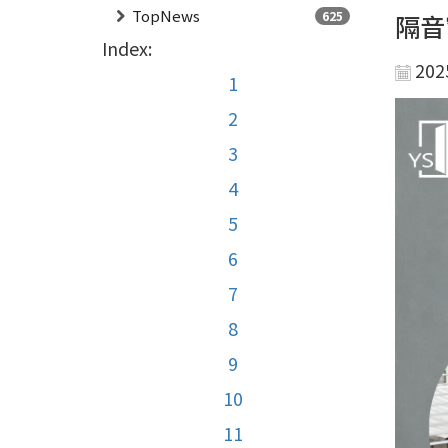
TopNews
625
隔音
Index:
202
1
2
3
4
5
6
7
8
9
10
11