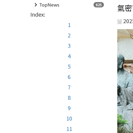
TopNews
625
氣密
Index:
202
1
2
3
4
5
6
7
8
9
10
11