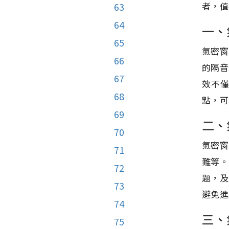
者，值
63
64
一、
65
氣密窗
66
的隔音
67
效不
68
點，可
69
二、
70
氣密窗
71
難等。
72
題，及
73
避免進
74
三、
75