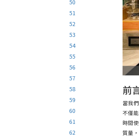
50
51
52
53
54
55
56
57
前
58
59
當我們
60
不僅能
61
時間使
62
質量，