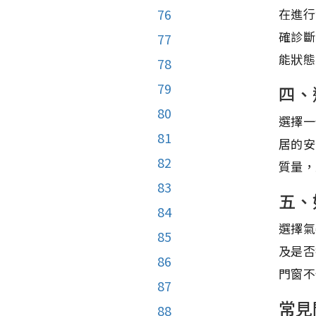
在進行
76
確診斷
77
能狀態
78
79
四、
80
選擇一
81
居的安
82
質量，
83
五、
84
選擇氣
85
及是否
86
門窗不
87
常見
88