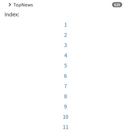
TopNews
625
Index:
1
2
3
4
5
6
7
8
9
10
11