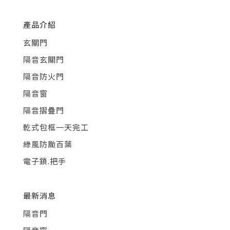
產品介紹
玄關門
隔音玄關門
隔音防火門
隔音窗
隔音摺疊門
乾式包框一天完工
綠風防颱百葉
電子鎖.把手
最新消息
隔音門