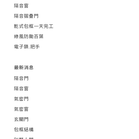
隔音窗
隔音摺疊門
乾式包框一天完工
綠風防颱百葉
電子鎖.把手
最新消息
隔音門
隔音窗
氣密門
氣密窗
玄關門
包框結構