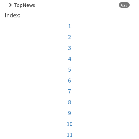
TopNews
625
Index:
1
2
3
4
5
6
7
8
9
10
11