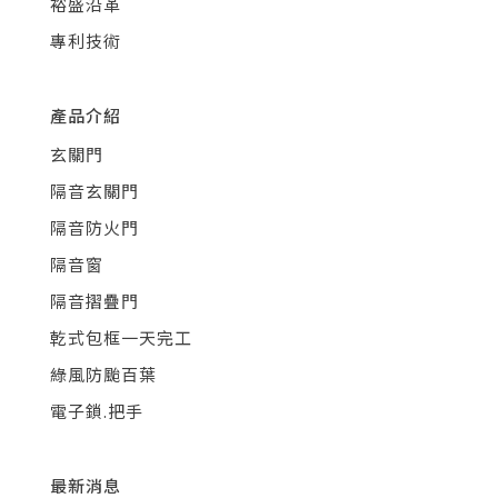
裕盛沿革
專利技術
產品介紹
玄關門
隔音玄關門
隔音防火門
隔音窗
隔音摺疊門
乾式包框一天完工
綠風防颱百葉
電子鎖.把手
最新消息