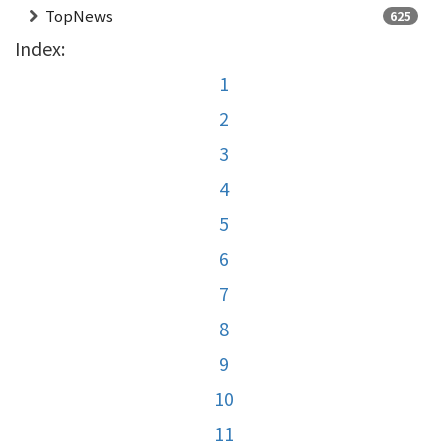
TopNews
625
Index:
1
2
3
4
5
6
7
8
9
10
11