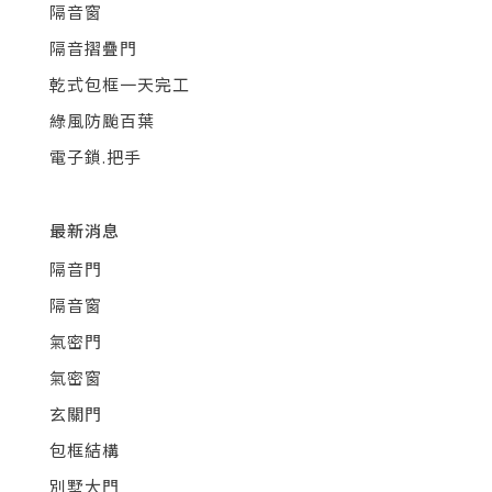
隔音窗
隔音摺疊門
乾式包框一天完工
綠風防颱百葉
電子鎖.把手
最新消息
隔音門
隔音窗
氣密門
氣密窗
玄關門
包框結構
別墅大門