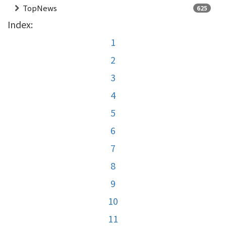
TopNews
625
Index:
1
2
3
4
5
6
7
8
9
10
11