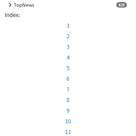
TopNews
625
Index:
1
2
3
4
5
6
7
8
9
10
11