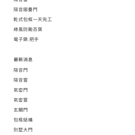
隔音摺疊門
乾式包框一天完工
綠風防颱百葉
電子鎖.把手
最新消息
隔音門
隔音窗
氣密門
氣密窗
玄關門
包框結構
別墅大門