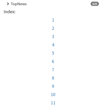
TopNews
625
Index:
1
2
3
4
5
6
7
8
9
10
11