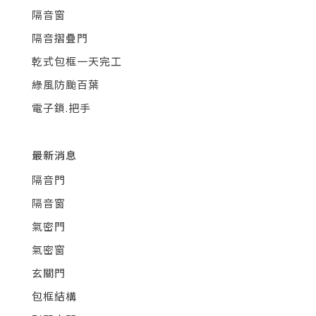
隔音窗
隔音摺疊門
乾式包框一天完工
綠風防颱百葉
電子鎖.把手
最新消息
隔音門
隔音窗
氣密門
氣密窗
玄關門
包框結構