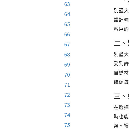
63
別墅大
64
設計精
65
客戶的
66
二、
67
別墅大
68
受到許
69
自然材
70
確保每
71
三、
72
73
在選擇
74
時也能
75
築。裕