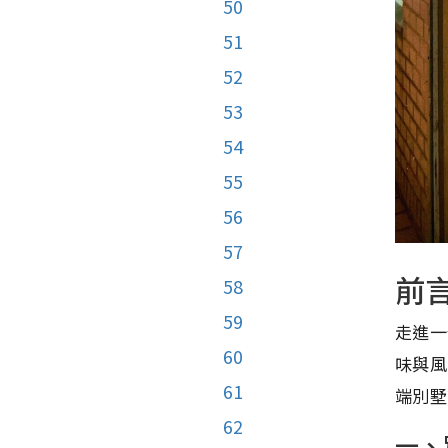
50
51
52
53
54
55
56
57
前
58
59
走進一
60
味與風
61
端別墅
62
一、