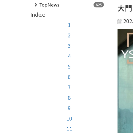
TopNews
625
大門
Index:
202
1
2
3
4
5
6
7
8
9
10
11