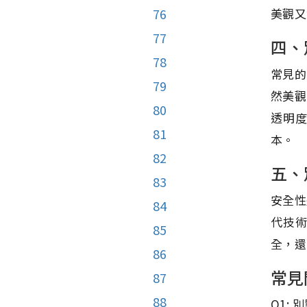
美觀又
76
77
四、
78
常見的
79
然美觀
80
透明
81
本。
82
五、
83
安全性
84
代技
85
全，還
86
常見
87
88
Q1: