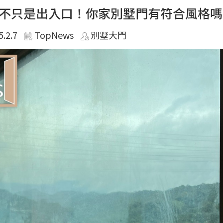
不只是出入口！你家別墅門有符合風格嗎
5.2.7
TopNews
別墅大門