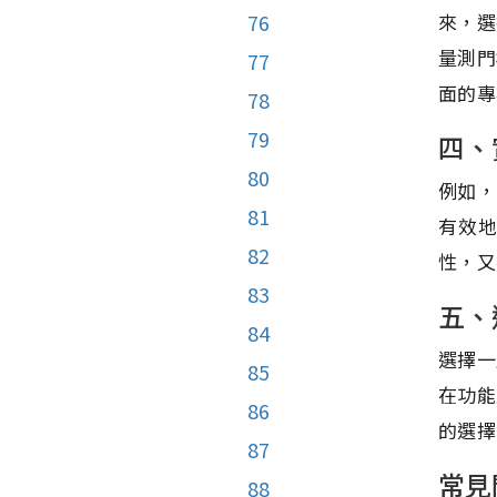
來，選
76
量測門
77
面的專
78
79
四、
80
例如，
81
有效
82
性，又
83
五、
84
選擇一
85
在功能
86
的選擇
87
常見
88