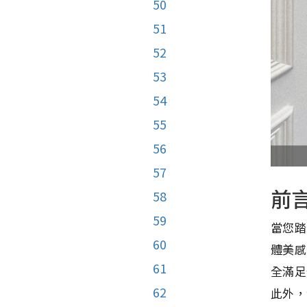
50
51
52
53
54
55
56
57
前
58
59
當您踏
60
體美感
61
全滿足
62
此外，