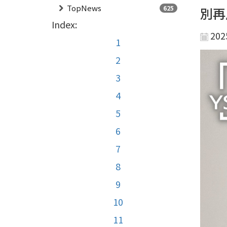
TopNews
625
別再
Index:
202
1
2
3
4
5
6
7
8
9
10
11