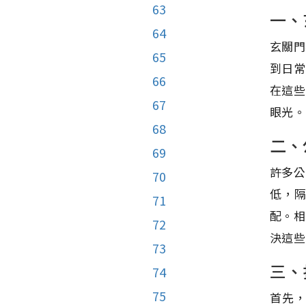
63
一、
64
玄關門
65
到日常
66
在這些
67
眼光。
68
二、
69
許多公
70
低，
71
配。相
72
決這些
73
三、
74
75
首先