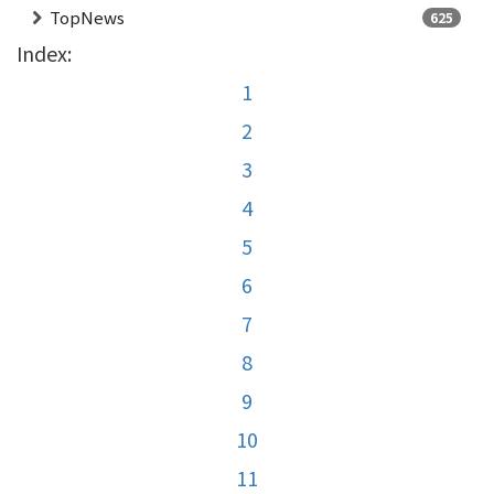
TopNews
625
Index:
1
2
3
4
5
6
7
8
9
10
11