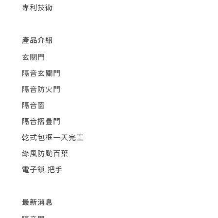
專利技術
產品介紹
玄關門
隔音玄關門
隔音防火門
隔音窗
隔音摺疊門
乾式包框一天完工
綠風防颱百葉
電子鎖.把手
最新消息