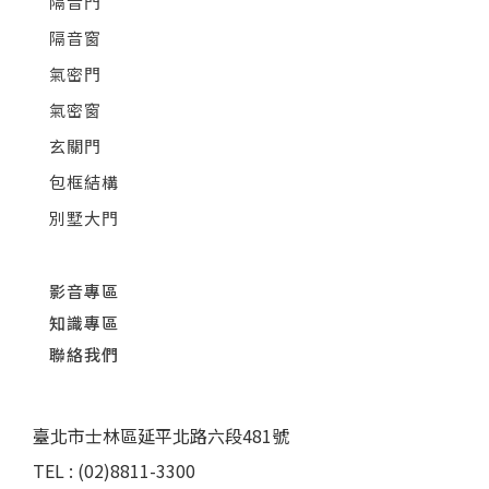
隔音門
隔音窗
氣密門
氣密窗
玄關門
包框結構
別墅大門
影音專區
知識專區
聯絡我們
臺北市士林區延平北路六段481號
TEL : (02)8811-3300