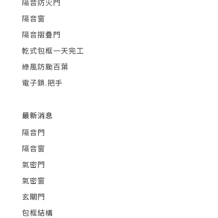
隔音防火門
隔音窗
隔音摺疊門
乾式包框一天完工
綠風防颱百葉
電子鎖.把手
最新消息
隔音門
隔音窗
氣密門
氣密窗
玄關門
包框結構