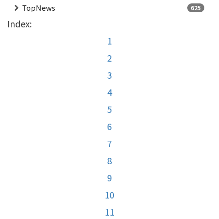
TopNews
625
Index:
1
2
3
4
5
6
7
8
9
10
11