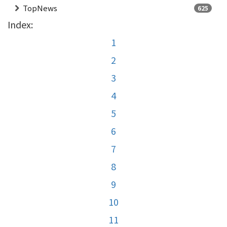
TopNews
625
Index:
1
2
3
4
5
6
7
8
9
10
11