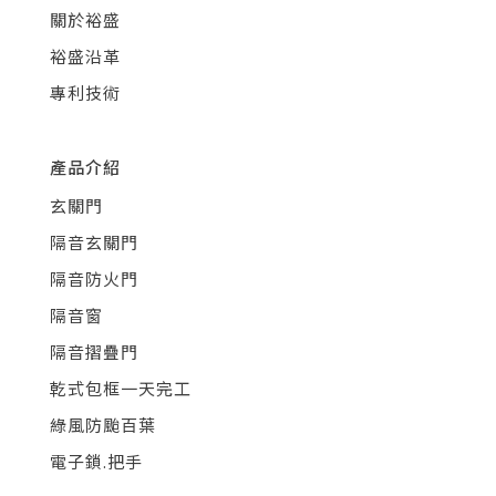
關於裕盛
裕盛沿革
專利技術
產品介紹
玄關門
隔音玄關門
隔音防火門
隔音窗
隔音摺疊門
乾式包框一天完工
綠風防颱百葉
電子鎖.把手