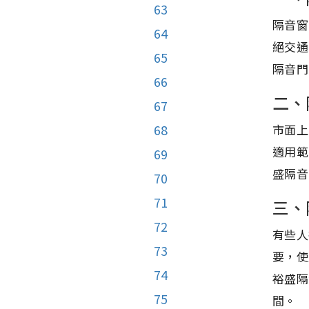
63
隔音窗
64
絕交通
65
隔音門
66
二、
67
市面上
68
適用範
69
盛隔音
70
71
三、
72
有些人
73
要，使
74
裕盛隔
75
間。