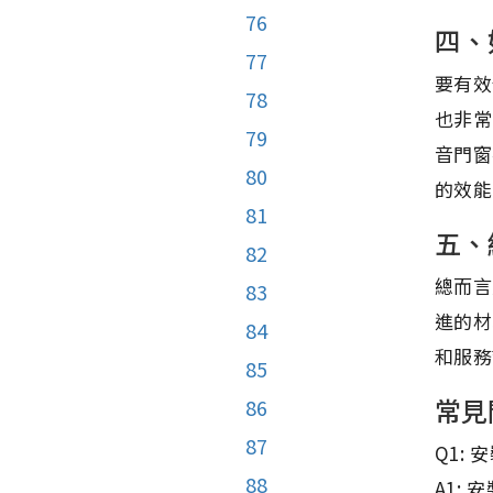
76
四、
77
要有效
78
也非常
79
音門窗
80
的效能
81
五、
82
總而言
83
進的材
84
和服務
85
常見
86
87
Q1:
88
A1: