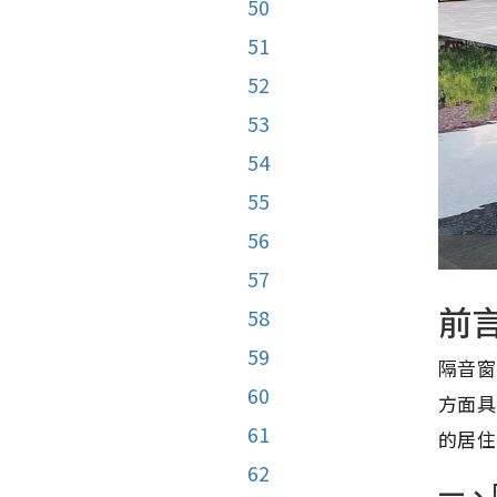
50
51
52
53
54
55
56
57
前
58
59
隔音窗
60
方面具
61
的居住
62
一、