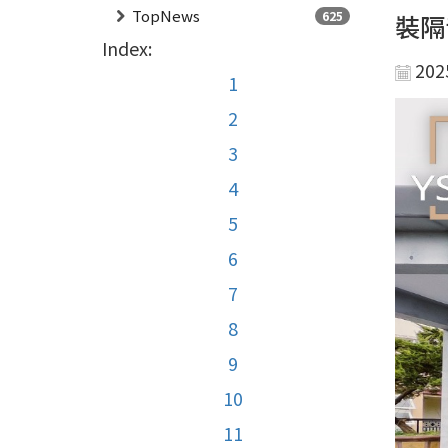
TopNews
625
裝隔
Index:
202
1
2
3
4
5
6
7
8
9
10
11