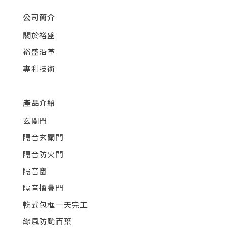
公司簡介
關於裕盛
裕盛沿革
專利技術
產品介紹
玄關門
隔音玄關門
隔音防火門
隔音窗
隔音摺疊門
乾式包框一天完工
綠風防颱百葉