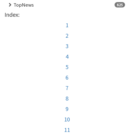
TopNews
625
Index:
1
2
3
4
5
6
7
8
9
10
11