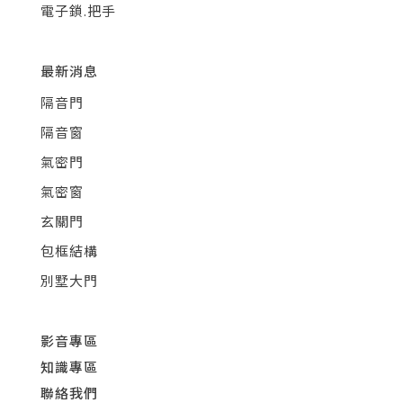
電子鎖.把手
最新消息
隔音門
隔音窗
氣密門
氣密窗
玄關門
包框結構
別墅大門
影音專區
知識專區
聯絡我們