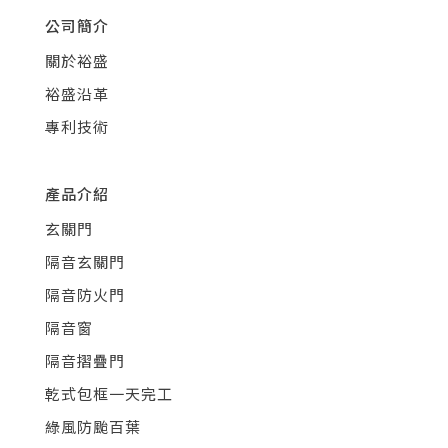
公司簡介
關於裕盛
裕盛沿革
專利技術
產品介紹
玄關門
隔音玄關門
隔音防火門
隔音窗
隔音摺疊門
乾式包框一天完工
綠風防颱百葉