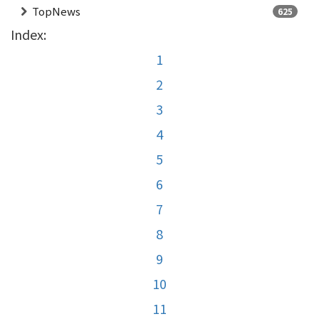
TopNews
625
Index:
1
2
3
4
5
6
7
8
9
10
11