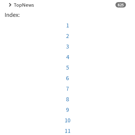
TopNews
625
Index:
1
2
3
4
5
6
7
8
9
10
11