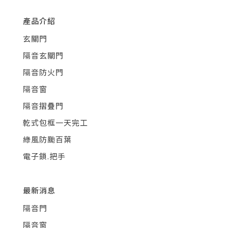
產品介紹
玄關門
隔音玄關門
隔音防火門
隔音窗
隔音摺疊門
乾式包框一天完工
綠風防颱百葉
電子鎖.把手
最新消息
隔音門
隔音窗