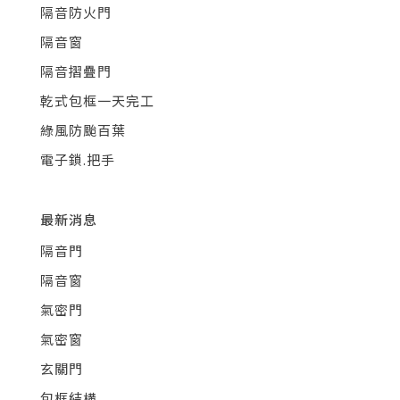
隔音防火門
隔音窗
隔音摺疊門
乾式包框一天完工
綠風防颱百葉
電子鎖.把手
最新消息
隔音門
隔音窗
氣密門
氣密窗
玄關門
包框結構