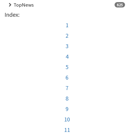
TopNews
625
Index:
1
2
3
4
5
6
7
8
9
10
11