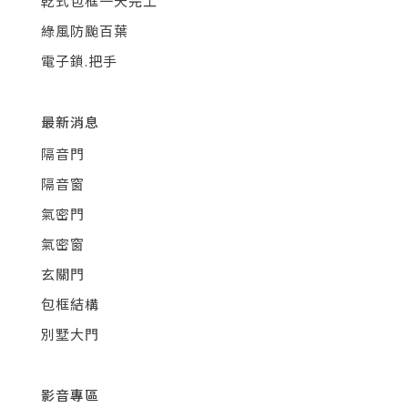
乾式包框一天完工
綠風防颱百葉
電子鎖.把手
最新消息
隔音門
隔音窗
氣密門
氣密窗
玄關門
包框結構
別墅大門
影音專區