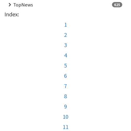
TopNews
625
Index:
1
2
3
4
5
6
7
8
9
10
11