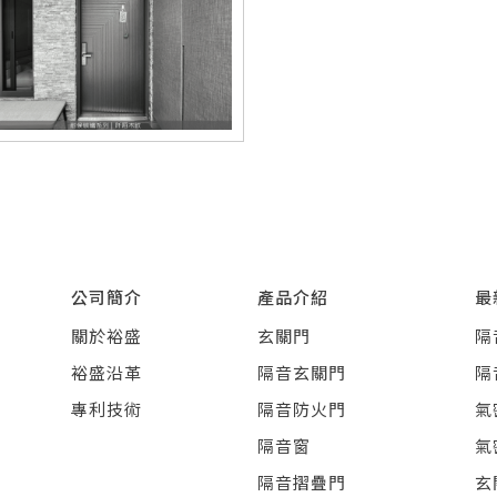
公司簡介
產品介紹
最
關於裕盛
玄關門
隔
裕盛沿革
隔音玄關門
隔
專利技術
隔音防火門
氣
隔音窗
氣
隔音摺疊門
玄