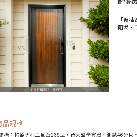
耐候碳
「獨棟
阻燃．
商品規格｜
結構：裕盛專利三氣密168型，台大聲學實驗室測試46分貝