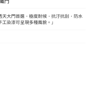
纖門
透天大門首選．極度耐候．抗汙抗刮．防水
手工染漆可呈現多種風貌。」
。