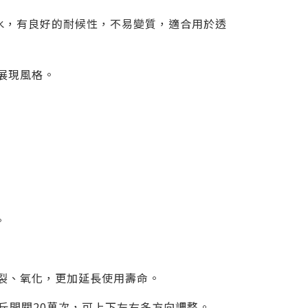
水，有良好的耐候性，不易變質，適合用於透
展現風格。
。
斷裂、氧化，更加延長使用壽命。
0公斤開關20萬次，可上下左右多方向調整。