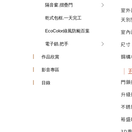
隔音窗.摺疊門
室外
乾式包框.一天完工
天別
室內
EcoColor綠風防颱百葉
尺寸
電子鎖.把手
鋼構
作品欣賞
｜
影音專區
門鎖
目錄
升級
不銹
裕盛
3D