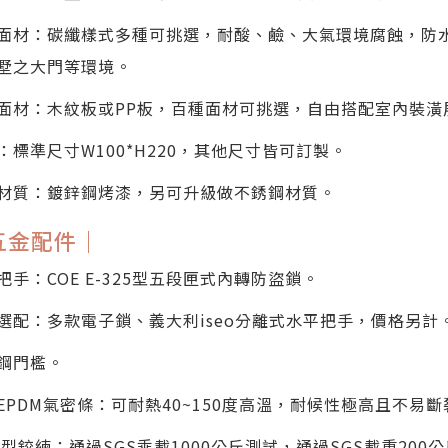
面材：碳纖樣式多種可挑選，耐酸、鹼、大氣環境腐蝕，防
墅之大門等環境。
面材：木紋板或PP板，百種面材可挑選，自由搭配室內裝潢
：標準尺寸W100*H220，其他尺寸皆可訂製。
材質：鍍鋅鋼烤漆，另可升級做不銹鋼材質。
五金配件｜
把手：COE E-325型五段匣式內轉防盜鎖。
選配：多款電子鎖、義大利iseo分離式水平把手，價格另計
鋼門檻。
EPDM氣密條：可耐熱40~150度高溫，耐候性極高且不易
重型鉸練：通過SGS乘載1000公斤測試，通過SGS載重20