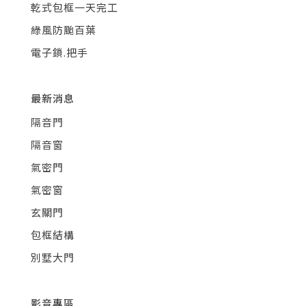
乾式包框一天完工
綠風防颱百葉
電子鎖.把手
最新消息
隔音門
隔音窗
氣密門
氣密窗
玄關門
包框結構
別墅大門
影音專區