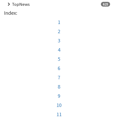
TopNews
625
Index:
1
2
3
4
5
6
7
8
9
10
11