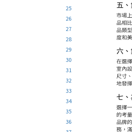
五、
25
市場
26
品相
27
品類
度和
28
29
六、
30
在選
室內
31
尺寸
32
地發
33
七、
34
選擇
35
的考
36
品牌
務，
37