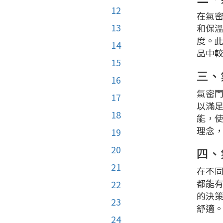
12
在氣密
13
和保
度。
14
品中
15
三、
16
氣密
17
以滿
18
能，
理念
19
20
四、
21
在不
都能
22
的決
23
舒適
24