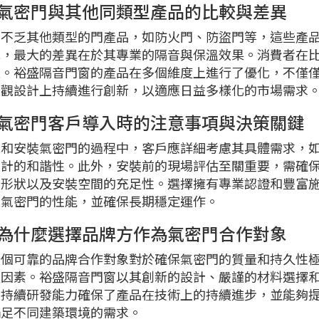
氣密門與其他同類型產品的比較與差異
上不乏其他類型的門產品，如防火門、防盜門等，這些產
比，最大的差異在於其專業的隔音與保溫效果。消費者在
型。裕盛隔音門窗的產品在多個維度上進行了優化，不僅
美觀設計上持續進行創新，以適應日益多樣化的市場需求
氣密門客戶導入時的注意事項與決策關鍵
擇和安裝氣密門的過程中，客戶應詳細考慮其具體需求，
設計的和諧性。此外，安裝前的現場評估至關重要，需確
、形狀以及安裝空間的充足性。選擇擁有專業認證和豐富
揮氣密門的性能，並確保長期穩定運作。
為什麼選擇品牌方作為氣密門合作對象
一個可靠的品牌合作對象對於確保氣密門的質量和持久性
量因素。裕盛隔音門窗以其創新的設計、嚴謹的材料選擇
的持續研發能力確保了產品在技術上的持續進步，並能夠
滿足不同建築環境的需求。