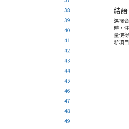
結語
38
39
選擇
時，
40
量使
41
新項
42
43
44
45
46
47
48
49