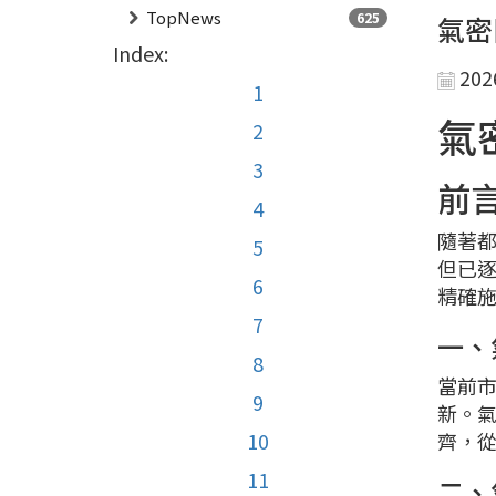
TopNews
625
氣密
Index:
202
1
氣
2
3
前
4
隨著
5
但已
6
精確
7
一、
8
當前
9
新。
10
齊，
11
二、