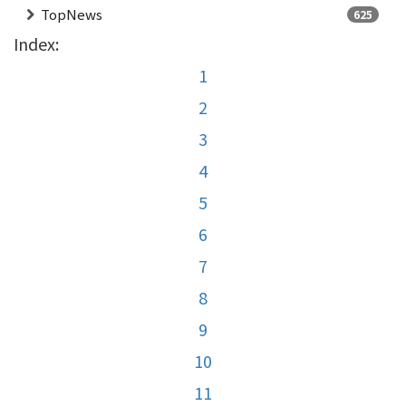
TopNews
625
Index:
1
2
3
4
5
6
7
8
9
10
11