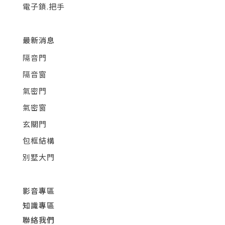
電子鎖.把手
最新消息
隔音門
隔音窗
氣密門
氣密窗
玄關門
包框結構
別墅大門
影音專區
知識專區
聯絡我們