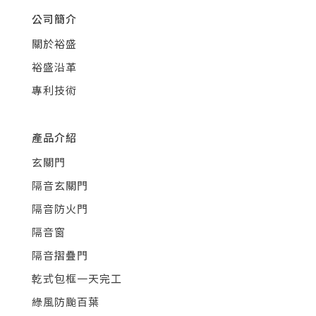
公司簡介
關於裕盛
裕盛沿革
專利技術
產品介紹
玄關門
隔音玄關門
隔音防火門
隔音窗
隔音摺疊門
乾式包框一天完工
綠風防颱百葉