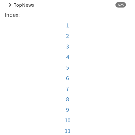
TopNews
625
Index:
1
2
3
4
5
6
7
8
9
10
11