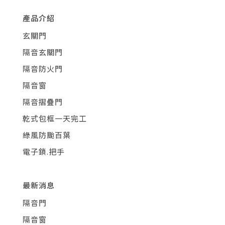
產品介紹
玄關門
隔音玄關門
隔音防火門
隔音窗
隔音摺疊門
乾式包框一天完工
綠風防颱百葉
電子鎖.把手
最新消息
隔音門
隔音窗