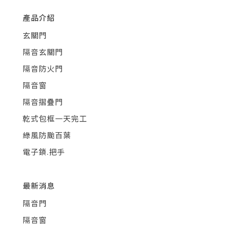
產品介紹
玄關門
隔音玄關門
隔音防火門
隔音窗
隔音摺疊門
乾式包框一天完工
綠風防颱百葉
電子鎖.把手
最新消息
隔音門
隔音窗