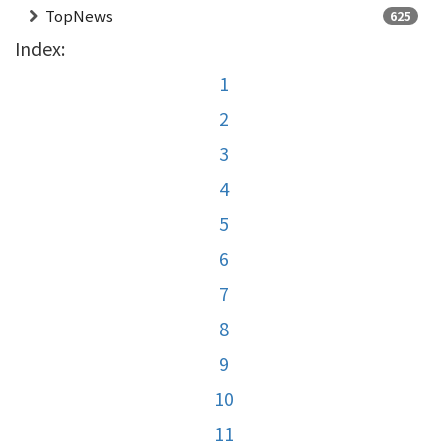
TopNews
625
Index:
1
2
3
4
5
6
7
8
9
10
11