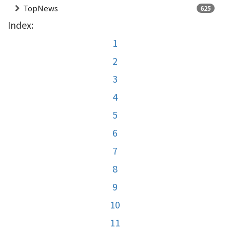
TopNews
625
Index:
1
2
3
4
5
6
7
8
9
10
11