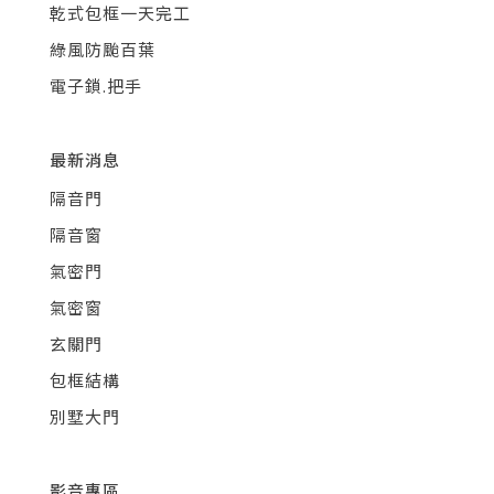
乾式包框一天完工
綠風防颱百葉
電子鎖.把手
最新消息
隔音門
隔音窗
氣密門
氣密窗
玄關門
包框結構
別墅大門
影音專區