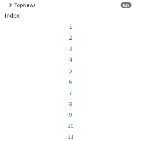
TopNews
625
Index:
1
2
3
4
5
6
7
8
9
10
11