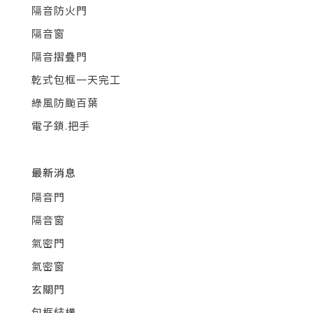
隔音防火門
隔音窗
隔音摺疊門
乾式包框一天完工
綠風防颱百葉
電子鎖.把手
最新消息
隔音門
隔音窗
氣密門
氣密窗
玄關門
包框結構