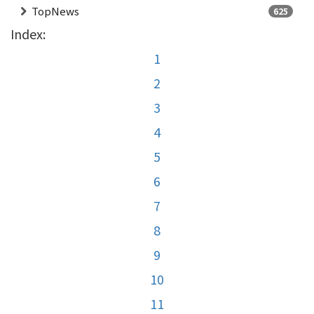
TopNews
625
Index:
1
2
3
4
5
6
7
8
9
10
11