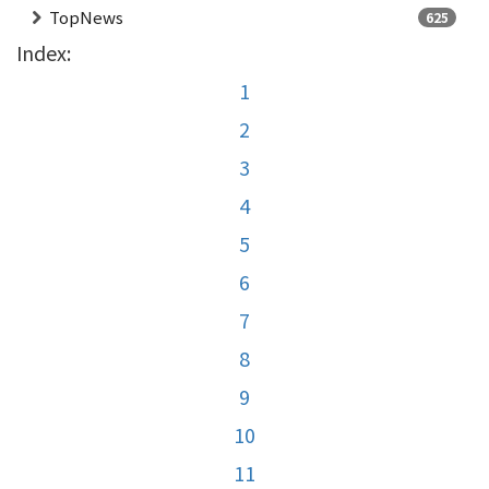
TopNews
625
Index:
1
2
3
4
5
6
7
8
9
10
11