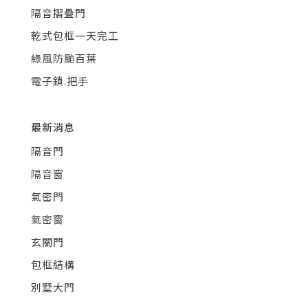
隔音摺疊門
乾式包框一天完工
綠風防颱百葉
電子鎖.把手
最新消息
隔音門
隔音窗
氣密門
氣密窗
玄關門
包框結構
別墅大門