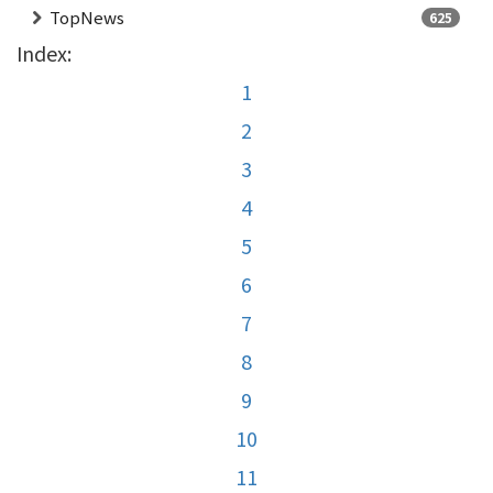
TopNews
625
Index:
1
2
3
4
5
6
7
8
9
10
11