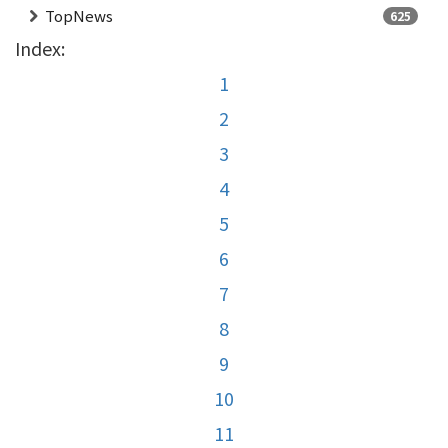
TopNews
625
Index:
1
2
3
4
5
6
7
8
9
10
11