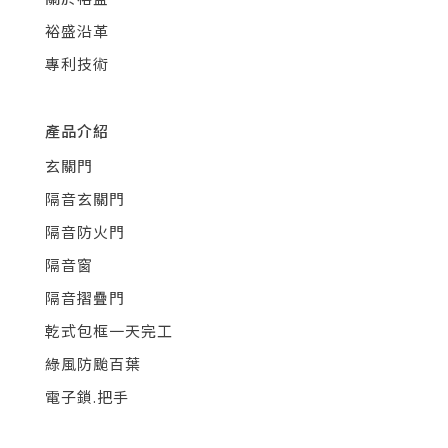
裕盛沿革
專利技術
產品介紹
玄關門
隔音玄關門
隔音防火門
隔音窗
隔音摺疊門
乾式包框一天完工
綠風防颱百葉
電子鎖.把手