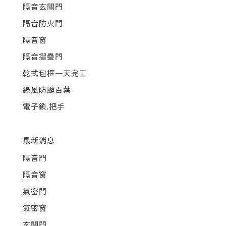
隔音玄關門
隔音防火門
隔音窗
隔音摺疊門
乾式包框一天完工
綠風防颱百葉
電子鎖.把手
最新消息
隔音門
隔音窗
氣密門
氣密窗
玄關門