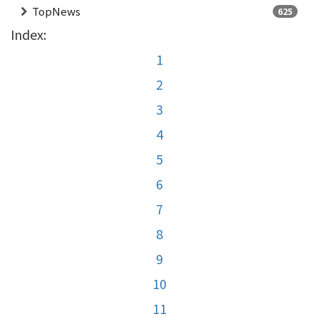
TopNews
625
Index:
1
2
3
4
5
6
7
8
9
10
11