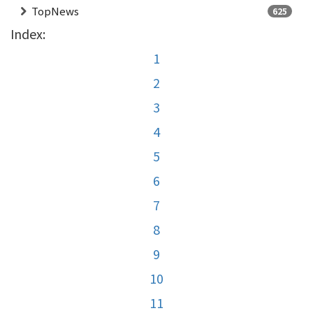
TopNews
625
Index:
1
2
3
4
5
6
7
8
9
10
11