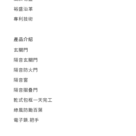
裕盛沿革
專利技術
產品介紹
玄關門
隔音玄關門
隔音防火門
隔音窗
隔音摺疊門
乾式包框一天完工
綠風防颱百葉
電子鎖.把手