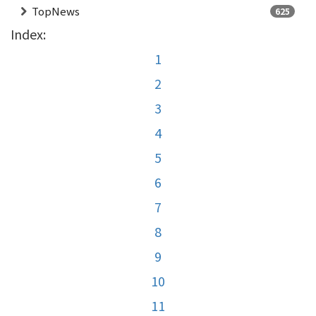
TopNews
625
Index:
1
2
3
4
5
6
7
8
9
10
11