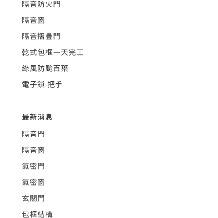
隔音防火門
隔音窗
隔音摺疊門
乾式包框一天完工
綠風防颱百葉
電子鎖.把手
最新消息
隔音門
隔音窗
氣密門
氣密窗
玄關門
包框結構