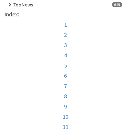
TopNews
625
Index:
1
2
3
4
5
6
7
8
9
10
11