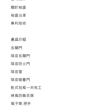
關於裕盛
裕盛沿革
專利技術
產品介紹
玄關門
隔音玄關門
隔音防火門
隔音窗
隔音摺疊門
乾式包框一天完工
綠風防颱百葉
電子鎖.把手