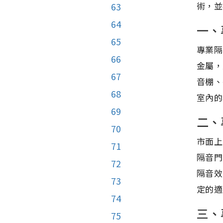
術，並
63
64
一、
65
專業隔
66
金屬，
67
音棚、
68
室內的
69
二、
70
市面上
71
隔音門
72
隔音效
73
定的適
74
三、
75