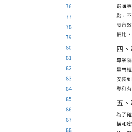
76
選購專
點，不
77
隔音效
78
價比，
79
80
四、
81
專業隔
82
量門框
83
安裝到
84
導和有
85
五、
86
為了確
87
構和
88