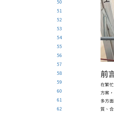
50
51
52
53
54
55
56
57
前
58
59
在繁忙
60
方案，
61
多方面
62
質、合