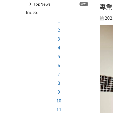
TopNews
625
專業
Index:
202
1
2
3
4
5
6
7
8
9
10
11