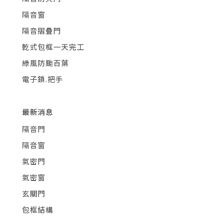
隔音窗
隔音摺疊門
乾式包框一天完工
綠風防颱百葉
電子鎖.把手
最新消息
隔音門
隔音窗
氣密門
氣密窗
玄關門
包框結構