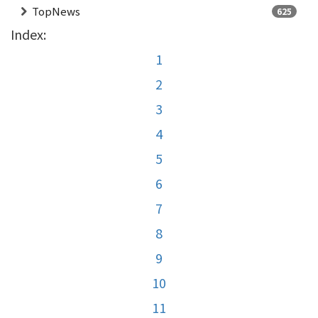
TopNews
625
Index:
1
2
3
4
5
6
7
8
9
10
11