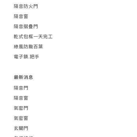
隔音防火門
隔音窗
隔音摺疊門
乾式包框一天完工
綠風防颱百葉
電子鎖.把手
最新消息
隔音門
隔音窗
氣密門
氣密窗
玄關門