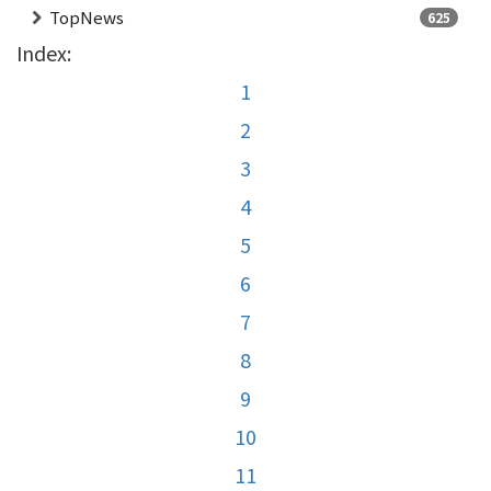
TopNews
625
Index:
1
2
3
4
5
6
7
8
9
10
11