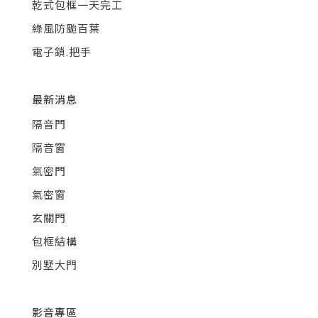
乾式包框一天完工
綠風防颱百葉
電子鎖.把手
最新消息
隔音門
隔音窗
氣密門
氣密窗
玄關門
包框結構
別墅大門
影音專區