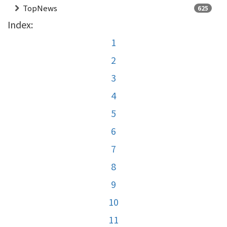
TopNews
625
Index:
1
2
3
4
5
6
7
8
9
10
11